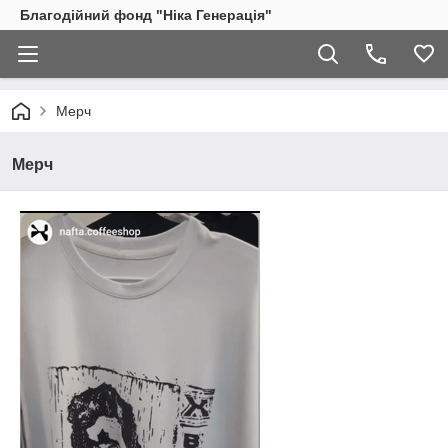
Благодійний фонд "Ніка Генерація"
Мерч
Мерч