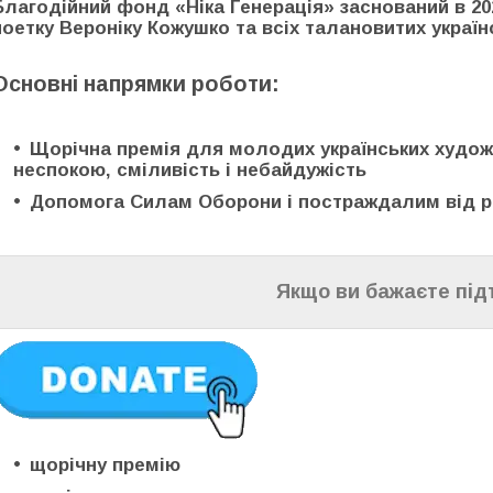
Благодійний фонд «Ніка Генерація» заснований в 20
поетку Вероніку Кожушко та всіх талановитих українс
Основні напрямки роботи:
Щорічна премія для молодих українських художн
неспокою, сміливість і небайдужість
Допомога Силам Оборони і постраждалим від рос
Якщо ви бажаєте під
щорічну премію