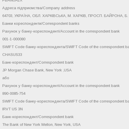
PBANUA2X
Адреса підприємства/Company address
64703, УКРАЇНА, ОБЛ. ХАРКІВСЬКА, М. ХАРКІВ, ПРОСП. БАЙРОНА, Б. 1
Банки кореспонденти/Correspondent banks
Рахунок у банку-кореспонденті/Account in the correspondent bank
001-1-000080
SWIFT Code банку-кореспондента/SWIFT Code of the correspondent b
CHASUS33
Банк-кореспондент/Correspondent bank
JP Morgan Chase Bank, New York ,USA
або
Рахунок у банку-кореспонденті/Account in the correspondent bank
890-0085-754
SWIFT Code банку-кореспондента/SWIFT Code of the correspondent b
IRVT US 3N
Банк-кореспондент/Correspondent bank
The Bank of New York Mellon, New York, USA