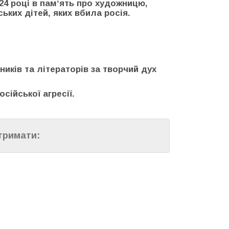
24 році в памʼять про художницю,
ьких дітей, яких вбила росія.
иків та літераторів за творчий дух
ійської агресії.
тримати: