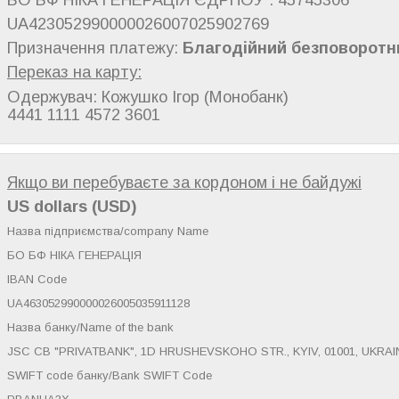
UA423052990000026007025902769
Призначення платежу:
Благодійний безповоротн
Переказ на карту:
Одержувач: Кожушко Ігор (Монобанк)
4441 1111 4572 3601
Якщо ви перебуваєте за кордоном і не байдужі
US dollars (USD)
Назва підприємства/company Name
БО БФ НІКА ГЕНЕРАЦІЯ
IBAN Code
UA463052990000026005035911128
Назва банку/Name of the bank
JSC CB "PRIVATBANK", 1D HRUSHEVSKOHO STR., KYIV, 01001, UKRAI
SWIFT code банку/Bank SWIFT Code