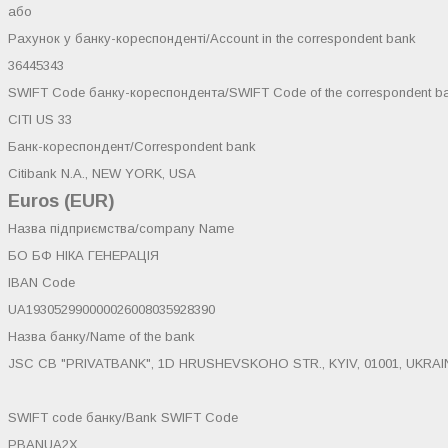
або
Рахунок у банку-кореспонденті/Account in the correspondent bank
36445343
SWIFT Code банку-кореспондента/SWIFT Code of the correspondent b
CITI US 33
Банк-кореспондент/Correspondent bank
Citibank N.A., NEW YORK, USA
Euros (EUR)
Назва підприємства/company Name
БО БФ НІКА ГЕНЕРАЦІЯ
IBAN Code
UA193052990000026008035928390
Назва банку/Name of the bank
JSC CB "PRIVATBANK", 1D HRUSHEVSKOHO STR., KYIV, 01001, UKRAI
SWIFT code банку/Bank SWIFT Code
PBANUA2X