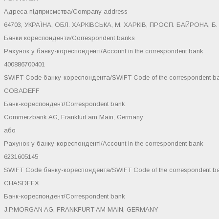
Адреса підприємства/Company address
64703, УКРАЇНА, ОБЛ. ХАРКІВСЬКА, М. ХАРКІВ, ПРОСП. БАЙРОНА, Б. 1
Банки кореспонденти/Correspondent banks
Рахунок у банку-кореспонденті/Account in the correspondent bank
400886700401
SWIFT Code банку-кореспондента/SWIFT Code of the correspondent b
COBADEFF
Банк-кореспондент/Correspondent bank
Commerzbank AG, Frankfurt am Main, Germany
або
Рахунок у банку-кореспонденті/Account in the correspondent bank
6231605145
SWIFT Code банку-кореспондента/SWIFT Code of the correspondent b
CHASDEFX
Банк-кореспондент/Correspondent bank
J.P.MORGAN AG, FRANKFURT AM MAIN, GERMANY