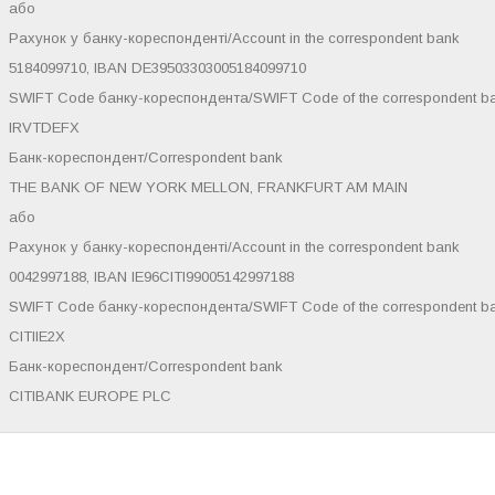
або
Рахунок у банку-кореспонденті/Account in the correspondent bank
5184099710, IBAN DE39503303005184099710
SWIFT Code банку-кореспондента/SWIFT Code of the correspondent b
IRVTDEFX
Банк-кореспондент/Correspondent bank
THE BANK OF NEW YORK MELLON, FRANKFURT AM MAIN
або
Рахунок у банку-кореспонденті/Account in the correspondent bank
0042997188, IBAN IE96CITI99005142997188
SWIFT Code банку-кореспондента/SWIFT Code of the correspondent b
CITIIE2X
Банк-кореспондент/Correspondent bank
CITIBANK EUROPE PLC