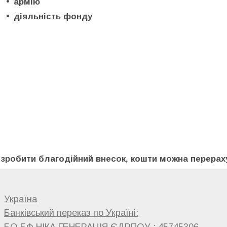
армію
діяльність фонду
і зробити благодійний внесок, кошти можна перера
Україна
Банківський переказ по Україні:
БО БФ НІКА ГЕНЕРАЦІЯ ЄДРПОУ : 45745306